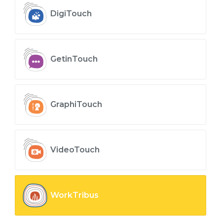
DigiTouch
GetinTouch
GraphiTouch
VideoTouch
WorkTribus