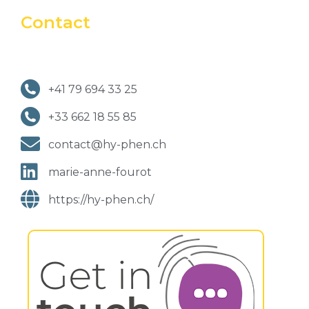
Contact
+41 79 694 33 25
+33 662 18 55 85
contact@hy-phen.ch
marie-anne-fourot
https://hy-phen.ch/