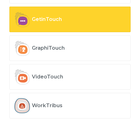
GetinTouch
GraphiTouch
VideoTouch
WorkTribus